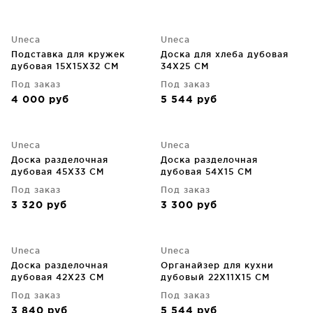
Uneca
Uneca
Подставка для кружек
Доска для хлеба дубовая
дубовая 15X15X32 CM
34X25 CM
Под заказ
Под заказ
4 000
руб
5 544
руб
Uneca
Uneca
Доска разделочная
Доска разделочная
дубовая 45X33 CM
дубовая 54X15 CM
Под заказ
Под заказ
3 320
руб
3 300
руб
Uneca
Uneca
Доска разделочная
Органайзер для кухни
дубовая 42X23 CM
дубовый 22X11X15 CM
Под заказ
Под заказ
3 840
руб
5 544
руб