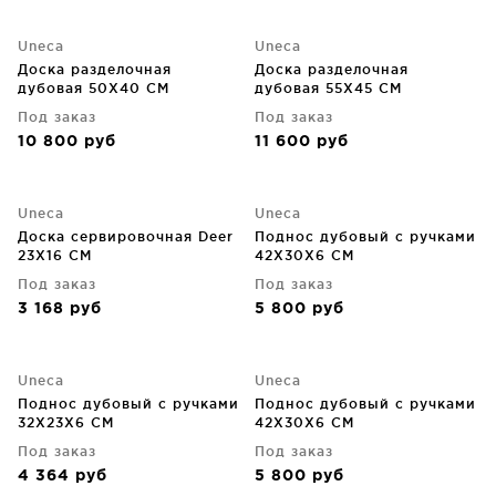
Uneca
Uneca
Доска разделочная
Доска разделочная
дубовая 50X40 CM
дубовая 55X45 CM
Под заказ
Под заказ
10 800
руб
11 600
руб
Uneca
Uneca
Доска сервировочная Deer
Поднос дубовый с ручками
23X16 CM
42X30X6 CM
Под заказ
Под заказ
3 168
руб
5 800
руб
Uneca
Uneca
Поднос дубовый с ручками
Поднос дубовый с ручками
32X23X6 CM
42X30X6 CM
Под заказ
Под заказ
4 364
руб
5 800
руб