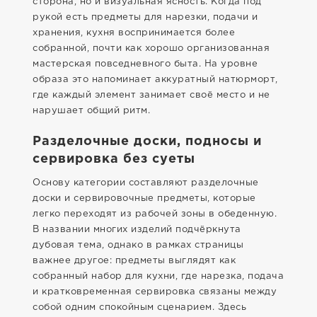
сторона, но и визуальная ясность. Когда под
рукой есть предметы для нарезки, подачи и
хранения, кухня воспринимается более
собранной, почти как хорошо организованная
мастерская повседневного быта. На уровне
образа это напоминает аккуратный натюрморт,
где каждый элемент занимает своё место и не
нарушает общий ритм.
Разделочные доски, подносы и
сервировка без суеты
Основу категории составляют разделочные
доски и сервировочные предметы, которые
легко переходят из рабочей зоны в обеденную.
В названии многих изделий подчёркнута
дубовая тема, однако в рамках страницы
важнее другое: предметы выглядят как
собранный набор для кухни, где нарезка, подача
и кратковременная сервировка связаны между
собой одним спокойным сценарием. Здесь