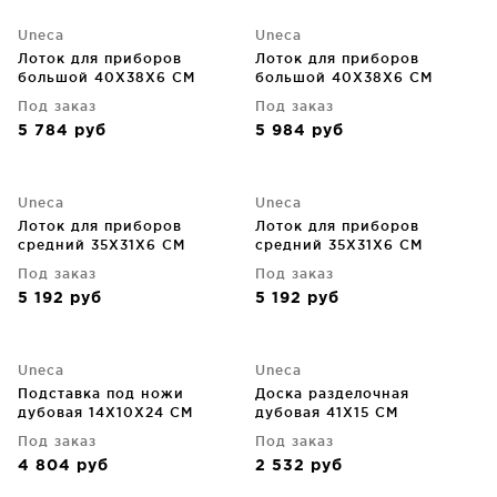
Uneca
Uneca
Лоток для приборов
Лоток для приборов
большой 40X38X6 CM
большой 40X38X6 CM
Под заказ
Под заказ
5 784
руб
5 984
руб
Uneca
Uneca
Лоток для приборов
Лоток для приборов
средний 35X31X6 CM
средний 35X31X6 CM
Под заказ
Под заказ
5 192
руб
5 192
руб
Uneca
Uneca
Подставка под ножи
Доска разделочная
дубовая 14X10X24 CM
дубовая 41X15 CM
Под заказ
Под заказ
4 804
руб
2 532
руб