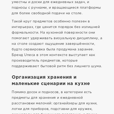
уместны и доски для ежедневных задач, и
подносы с ручками, и вращающиеся платформы
для более свободной подачи на столе.
Такой круг предметов особенно полезен в
интерьерах, где ценится порядок без излишней
формальности. На кухонной поверхности они
помогают удерживать визуальную дисциплину, а
на столе создают ощущение завершённости,
будто сервировка была продумана заранее.
Бренд Uneca в этом контексте выступает как
производитель предметов, которые
поддерживают бытовой ритм без лишнего шума.
Организация хранения и
маленькие сценарии на кухне
Помимо досок и подносов, в категории есть
предметы для хранения и ежедневной
расстановки мелочей: органайзеры для кухни,
лотки для приборов, подставки для кружек,