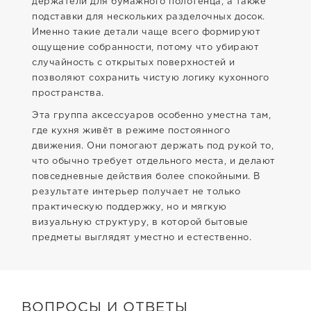
держатели для бумажного полотенца, а также
подставки для нескольких разделочных досок.
Именно такие детали чаще всего формируют
ощущение собранности, потому что убирают
случайность с открытых поверхностей и
позволяют сохранить чистую логику кухонного
пространства.
Эта группа аксессуаров особенно уместна там,
где кухня живёт в режиме постоянного
движения. Они помогают держать под рукой то,
что обычно требует отдельного места, и делают
повседневные действия более спокойными. В
результате интерьер получает не только
практическую поддержку, но и мягкую
визуальную структуру, в которой бытовые
предметы выглядят уместно и естественно.
ВОПРОСЫ И ОТВЕТЫ