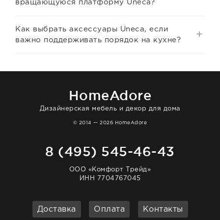
вращающуюся платформу Uneca?
Как выбрать аксессуары Uneca, если
важно поддерживать порядок на кухне?
HomeAdore
Дизайнерская мебель и декор для дома
© 2014 — 2026 HomeAdore
8 (495) 545-46-43
ООО «Комфорт Трейд»
ИНН 7704767045
Доставка
Оплата
Контакты