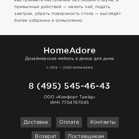
выстраивать настроение без лишнего шума, а
привычные действия — налить чай, подать
завтрак, убрать поверхность стола — выглядят
более собранно и осмысленно.
HomeAdore
Дизайнерская мебель и декор для дома
© 2014 — 2026 HomeAdore
8 (495) 545-46-43
ООО «Комфорт Трейд»
ИНН 7704767045
Доставка
Оплата
Контакты
Возврат
Поставщикам