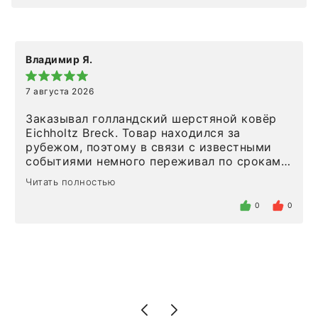
Владимир Я.
7 августа 2026
Заказывал голландский шерстяной ковёр
Eichholtz Breck. Товар находился за
рубежом, поэтому в связи с известными
событиями немного переживал по срокам.
Но homeadore привезли ровно в
Читать полностью
определенное в договоре время, без
задержеки. Отдельно хочу отметить
0
0
персонал магазина. Настоящая
клиентоориентированность: помогли
разобраться в ряде вопросов, всё
подробно объяснили, были на связи на
каждом этапе. Это тот случай, когда
чувствуешь, что о тебе действительно
позаботились. Что касается самого ковра,
то качество выше всяких похвал. Выглядит