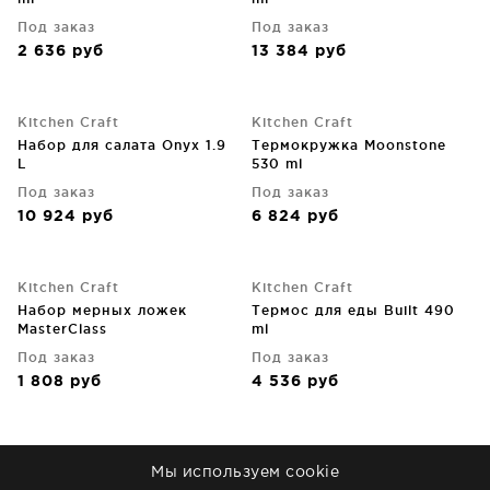
Под заказ
Под заказ
2 636
руб
13 384
руб
Kitchen Craft
Kitchen Craft
Набор для салата Onyx 1.9
Термокружка Moonstone
L
530 ml
Под заказ
Под заказ
10 924
руб
6 824
руб
Kitchen Craft
Kitchen Craft
Набор мерных ложек
Термос для еды Built 490
MasterClass
ml
Под заказ
Под заказ
1 808
руб
4 536
руб
Kitchen Craft
Kitchen Craft
Мы используем cookie
Кофейник френч-пресс La
Кофеварка гейзерная