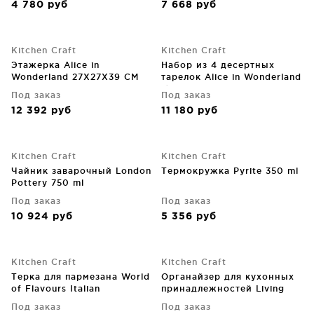
4 780
руб
7 668
руб
Kitchen Craft
Kitchen Craft
Этажерка Alice in
Набор из 4 десертных
Wonderland 27X27X39 CM
тарелок Alice in Wonderland
Ø21 CM
Под заказ
Под заказ
12 392
руб
11 180
руб
Kitchen Craft
Kitchen Craft
Чайник заварочный London
Термокружка Pyrite 350 ml
Pottery 750 ml
Под заказ
Под заказ
10 924
руб
5 356
руб
Kitchen Craft
Kitchen Craft
Терка для пармезана World
Органайзер для кухонных
of Flavours Italian
принадлежностей Living
Nostalgia 15X15X16 CM
Под заказ
Под заказ