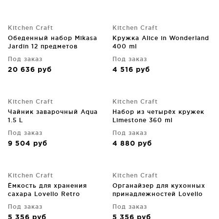
Kitchen Craft
Kitchen Craft
Обеденный набор Mikasa
Кружка Alice in Wonderland
Jardin 12 предметов
400 ml
Под заказ
Под заказ
20 636
руб
4 516
руб
Kitchen Craft
Kitchen Craft
Чайник заварочный Aqua
Набор из четырёх кружек
1.5 L
Limestone 360 ml
Под заказ
Под заказ
9 504
руб
4 880
руб
Kitchen Craft
Kitchen Craft
Ёмкость для хранения
Органайзер для кухонных
сахара Lovello Retro
принадлежностей Lovello
11X11X19 CM Ice White
Retro 20X16 CM Ice White
Под заказ
Под заказ
5 356
руб
5 356
руб