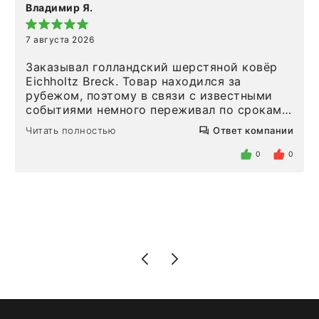
Владимир Я.
7 августа 2026
Заказывал голландский шерстяной ковёр
Eichholtz Breck. Товар находился за
рубежом, поэтому в связи с известными
событиями немного переживал по срокам.
Но homeadore привезли ровно в
Читать полностью
Ответ компании
определенное в договоре время, без
задержеки. Отдельно хочу отметить
0
0
персонал магазина. Настоящая
клиентоориентированность: помогли
разобраться в ряде вопросов, всё
подробно объяснили, были на связи на
каждом этапе. Это тот случай, когда
чувствуешь, что о тебе действительно
позаботились. Что касается самого ковра,
то качество выше всяких похвал. Выглядит
в интерьере ровно так, как хотел. Ещё раз -
большая благодарность сотрудникам
homeadore!