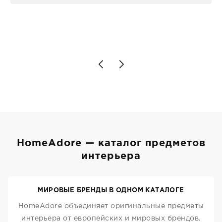
персонал магазина. Настоящая
клиентоориентированность: помогли
разобраться в ряде вопросов, всё
подробно объяснили, были на связи на
каждом этапе. Это тот случай, когда
чувствуешь, что о тебе действительно
позаботились. Что касается самого ковра,
то качество выше всяких похвал. Выглядит
в интерьере ровно так, как хотел. Ещё раз -
большая благодарность сотрудникам
homeadore!
HomeAdore — каталог предметов
интерьера
МИРОВЫЕ БРЕНДЫ В ОДНОМ КАТАЛОГЕ
HomeAdore объединяет оригинальные предметы
интерьера от европейских и мировых брендов.