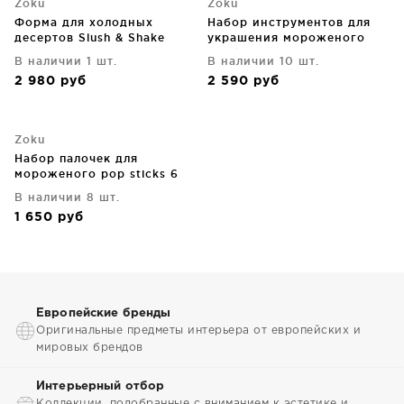
Zoku
Zoku
Форма для холодных
Набор инструментов для
десертов Slush & Shake
украшения мороженого
оранжевая
Quick Pop Tools
В наличии 1 шт.
В наличии 10 шт.
2 980
руб
2 590
руб
Zoku
Набор палочек для
мороженого pop sticks 6
шт.
В наличии 8 шт.
1 650
руб
Европейские бренды
Оригинальные предметы интерьера от европейских и
мировых брендов
Интерьерный отбор
Коллекции, подобранные с вниманием к эстетике и