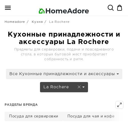
Homeadore
Кухня
La Rochere
Кухонные принадлежности и
аксессуары La Rochere
Предметы для сервировки, подачи и повседневного
стола, в которых бытовой жест приобретает
собранность и ритм.
Все Кухонные принадлежности и аксессуары
La Rochere
РАЗДЕЛЫ БРЕНДА
Посуда для сервировки
Посуда для чая и кофе
Ё