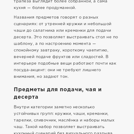
трапеза выглядит более собранной, а сама
кухня — более продуманной.
Названия предметов говорят о разных
сценариях: от утренней кружки и небольшой
чаши до салатника или креманки для подачи
десерта. Это позволяет выстраивать стол не по
шаблону, а по настроению момента —
спокойному завтраку, короткому чаепитию,
вечерней подаче фруктов или сладостей. В
интерьере подобные вещи работают почти как
посуда-акцент: они не требуют лишнего
внимания, но задают тон.
Предметы для подачи, чая и
десерта
Внутри категории заметно несколько
устойчивых групп: кружки, чаши, креманки,
тарелки, сливочник, маслёнка и наборы малых
чаш. Такой набор позволяет выстраивать
кухонный сценарий без визуального разрыва