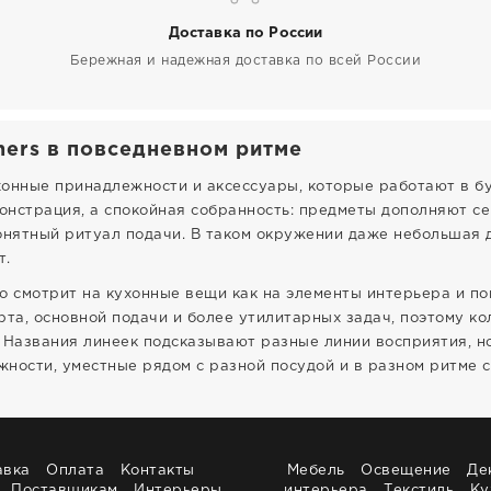
Доставка по России
Бережная и надежная доставка по всей России
ers в повседневном ритме
ухонные принадлежности и аксессуары, которые работают в б
монстрация, а спокойная собранность: предметы дополняют 
онятный ритуал подачи. В таком окружении даже небольшая д
т.
то смотрит на кухонные вещи как на элементы интерьера и п
рта, основной подачи и более утилитарных задач, поэтому к
 Названия линеек подсказывают разные линии восприятия, н
ности, уместные рядом с разной посудой и в разном ритме с
авка
Оплата
Контакты
Мебель
Освещение
Де
Поставщикам
Интерьеры
интерьера
Текстиль
Ку