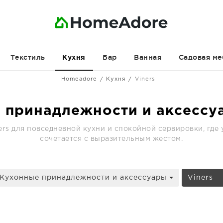
Текстиль
Бар
Ванная
Садовая ме
Кухня
Homeadore
Кухня
Viners
 принадлежности и аксессуа
rs для повседневной кухни и спокойной сервировки, где
сочетается с выразительным жестом.
 Кухонные принадлежности и аксессуары
Viners