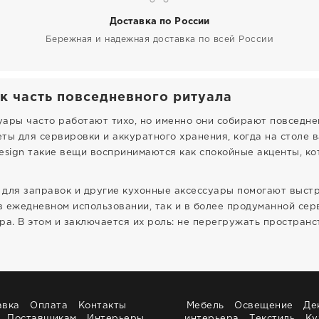
Доставка по России
Бережная и надежная доставка по всей России
к часть повседневного ритуала
ары часто работают тихо, но именно они собирают повседне
ты для сервировки и аккуратного хранения, когда на столе в
esign такие вещи воспринимаются как спокойные акценты, к
ы для заправок и другие кухонные аксессуары помогают выс
 в ежедневном использовании, так и в более продуманной сер
а. В этом и заключается их роль: не перегружать пространст
авка
Оплата
Контакты
Мебель
Освещение
Де
Поставщикам
Интерьеры
интерьера
Текстиль
Ку