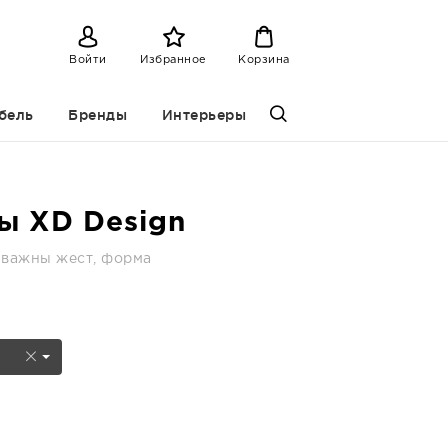
Войти
Избранное
Корзина
бель
Бренды
Интерьеры
ы XD Design
 важны жест, форма
n