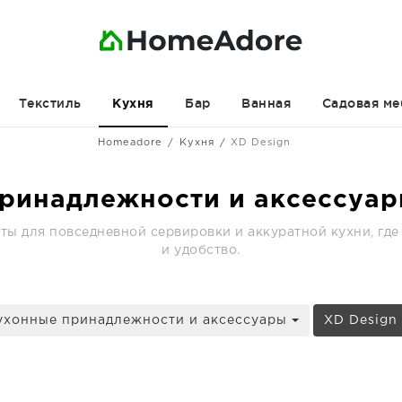
Текстиль
Бар
Ванная
Садовая ме
Кухня
Homeadore
Кухня
XD Design
ринадлежности и аксессуар
ты для повседневной сервировки и аккуратной кухни, где
и удобство.
ухонные принадлежности и аксессуары
XD Desig