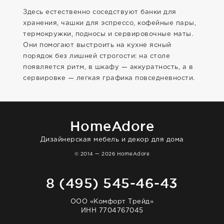
Здесь естественно соседствуют банки для
хранения, чашки для эспрессо, кофейные пары,
термокружки, подносы и сервировочные маты.
Они помогают выстроить на кухне ясный
порядок без лишней строгости: на столе
появляется ритм, в шкафу — аккуратность, а в
сервировке — легкая графика повседневности.
HomeAdore
Дизайнерская мебель и декор для дома
© 2014 — 2026 HomeAdore
8 (495) 545-46-43
ООО «Комфорт Трейд»
ИНН 7704767045