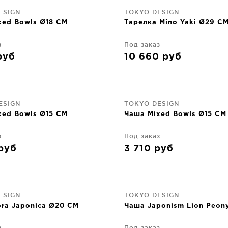
ESIGN
TOKYO DESIGN
xed Bowls Ø18 CM
Тарелка Mino Yaki Ø29 C
з
Под заказ
руб
10 660
руб
ESIGN
TOKYO DESIGN
xed Bowls Ø15 CM
Чаша Mixed Bowls Ø15 CM
з
Под заказ
руб
3 710
руб
ESIGN
TOKYO DESIGN
ora Japonica Ø20 CM
Чаша Japonism Lion Peon
з
Под заказ