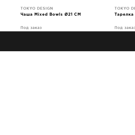
TOKYO DESIGN
TOKYO D
Чаша Mixed Bowls Ø21 CM
Тарелка 
Под заказ
Под зака
4 540
руб
2 400
TOKYO DESIGN
TOKYO D
Тарелка Star/Wave Rim Ø26 CM
Тарелка
фиолетовая
Под заказ
Под зака
6 130
руб
6 130
TOKYO DESIGN
TOKYO D
Тарелка Star/Wave Ø16 CM
Чаша St