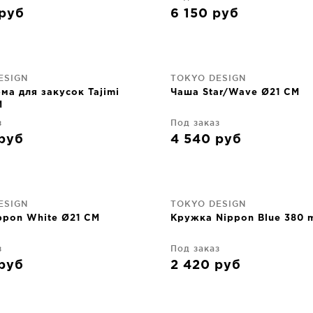
руб
6 150
руб
ESIGN
TOKYO DESIGN
ма для закусок Tajimi
Чаша Star/Wave Ø21 CM
M
з
Под заказ
руб
4 540
руб
ESIGN
TOKYO DESIGN
ppon White Ø21 CM
Кружка Nippon Blue 380 
з
Под заказ
руб
2 420
руб