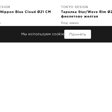
ESIGN
TOKYO DESIGN
Nippon Blue Cloud Ø21 CM
Тарелка Star/Wave Rim Ø
фиолетово желтая
з
Под заказ
руб
6 130
руб
Принять
Мы используем cookie
ESIGN
TOKYO DESIGN
 Star/Wave Ø26 CM
Фарфоровая тарелка Sta
Plate Ø26 CM розовая
з
Под заказ
руб
6 300
руб
ESIGN
TOKYO DESIGN
ar/Wave Ø12 CM
Чаша Star/Wave Ø12 CM