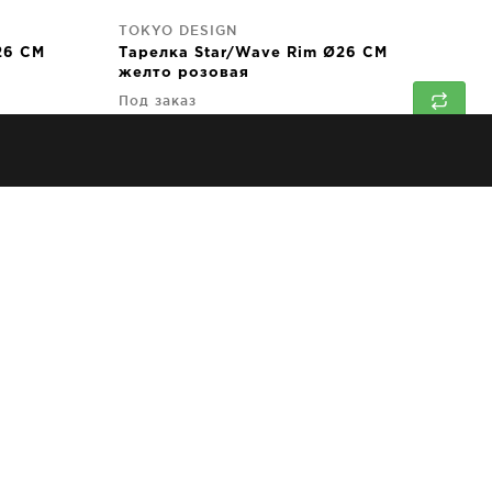
TOKYO DESIGN
26 CM
Тарелка Star/Wave Rim Ø26 CM
желто розовая
Под заказ
6 300
руб
↑
TOKYO DESIGN
r/Wave
Тарелка Star/Wave Ø20 CM
Под заказ
3 150
руб
TOKYO DESIGN
Чаша Tayo Bowl Star/Wave 15X7
CM желто пурпурная