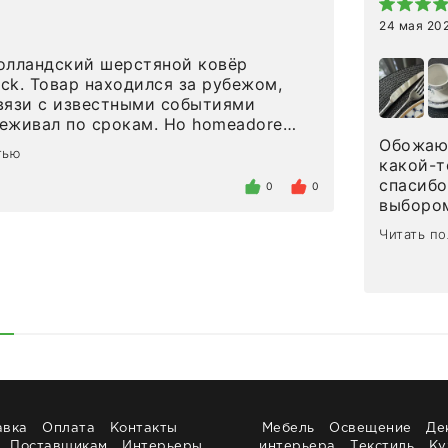
24 мая 20
олландский шерстяной ковёр
eck. Товар находился за рубежом,
вязи с известными событиями
л по срокам. Но homeadore
вно в определенное в договоре
Обожаю 
тью
тдельно хочу отметить
какой-т
газина. Настоящая
спасибо
0
0
нтированность: помогли
выбором
 в ряде вопросов, всё подробно
сервисо
Читать п
были на связи на каждом этапе. Это
чайные 
когда чувствуешь, что о тебе
посуды,
заботились. Что касается
аксессу
а, то качество выше всяких похвал.
уйти. П
интерьере ровно так, как хотел. Ещё
достави
ая благодарность сотрудникам
торжест
быстро.
Рекоме
авка
Оплата
Контакты
Мебель
Освещение
Де
Поставщикам
Интерьеры
интерьера
Текстиль
Ку