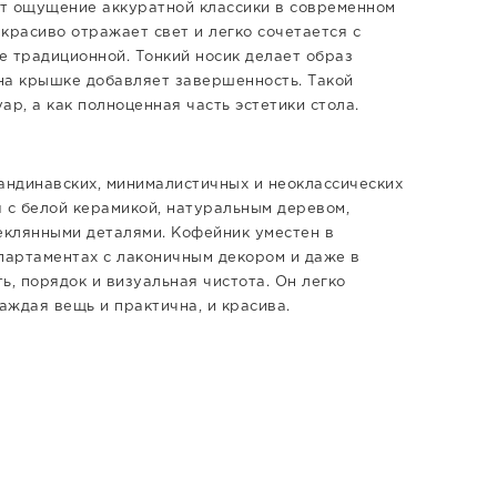
ет ощущение аккуратной классики в современном
красиво отражает свет и легко сочетается с
е традиционной. Тонкий носик делает образ
на крышке добавляет завершенность. Такой
р, а как полноценная часть эстетики стола.
андинавских, минималистичных и неоклассических
 с белой керамикой, натуральным деревом,
еклянными деталями. Кофейник уместен в
апартаментах с лаконичным декором и даже в
ь, порядок и визуальная чистота. Он легко
аждая вещь и практична, и красива.