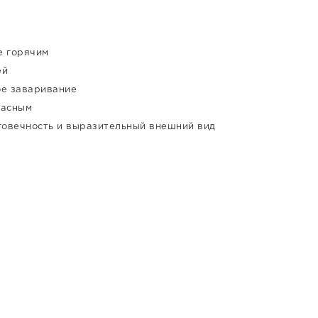
е горячим
ей
ое заваривание
пасным
говечность и выразительный внешний вид