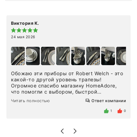
Виктория К.
24 мая 2026
Обожаю эти приборы от Robert Welch - это
какой-то другой уровень трапезы!
Огромное спасибо магазину HomeAdore,
что помогли с выбором, быстрой
доставкой и высоким сервисом. Один раз
Читать полностью
Ответ компании
была здесь лично, забирала чайные ложки,
внутри очень много антикварной посуды,
1
0
столовых приборов и других аксессуаров
для дома. Без покупки точно не уйти.
Позже заказывала остальные приборы -
доставили сдэком на следующий день к