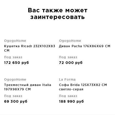
Вас также может
заинтересовать
OgogoHome
OgogoHome
Кушетка Ricadi 232X102X83
Диван Pacha 176X86X69 CM
CM
Под заказ
Под заказ
172 650
руб
72 000
руб
OgogoHome
La Forma
Трехместный диван Italia
Софа Brida 125X73X82 CM
197X98X79 CM
светло-серая
Под заказ
Под заказ
69 300
руб
188 990
руб