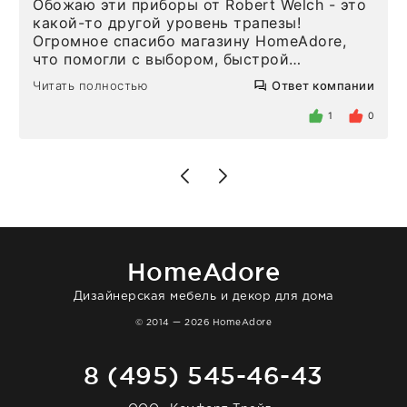
Обожаю эти приборы от Robert Welch - это
какой-то другой уровень трапезы!
Огромное спасибо магазину HomeAdore,
что помогли с выбором, быстрой
доставкой и высоким сервисом. Один раз
Читать полностью
Ответ компании
была здесь лично, забирала чайные ложки,
внутри очень много антикварной посуды,
1
0
столовых приборов и других аксессуаров
для дома. Без покупки точно не уйти.
Позже заказывала остальные приборы -
доставили сдэком на следующий день к
нашему торжеству. Поддержка клиентов
отвечает очень быстро. Взаимодействием
очень довольна. Рекомендую!
HomeAdore
Дизайнерская мебель и декор для дома
© 2014 — 2026 HomeAdore
8 (495) 545-46-43