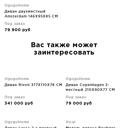
OgogoHome
Диван двухместный
Amsterdam 146X95X85 CM
Под заказ
79 900
руб
Вас также может
заинтересовать
OgogoHome
OgogoHome
Диван Rivoli 377X110X78 CM
Диван Copenhagen 2-
местный 210X90X77 CM
Под заказ
Под заказ
341 000
руб
79 000
руб
OgogoHome
Vical
Диван Lucca 2-х местный
Модуль дивана Boubiers