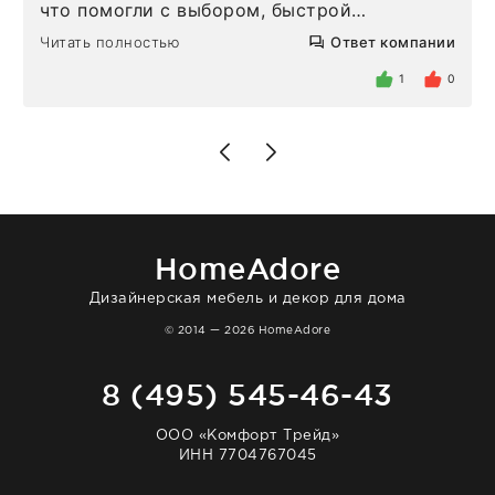
что помогли с выбором, быстрой
доставкой и высоким сервисом. Один раз
Читать полностью
Ответ компании
была здесь лично, забирала чайные ложки,
внутри очень много антикварной посуды,
1
0
столовых приборов и других аксессуаров
для дома. Без покупки точно не уйти.
Позже заказывала остальные приборы -
доставили сдэком на следующий день к
нашему торжеству. Поддержка клиентов
отвечает очень быстро. Взаимодействием
очень довольна. Рекомендую!
HomeAdore
Дизайнерская мебель и декор для дома
© 2014 — 2026 HomeAdore
8 (495) 545-46-43
ООО «Комфорт Трейд»
ИНН 7704767045