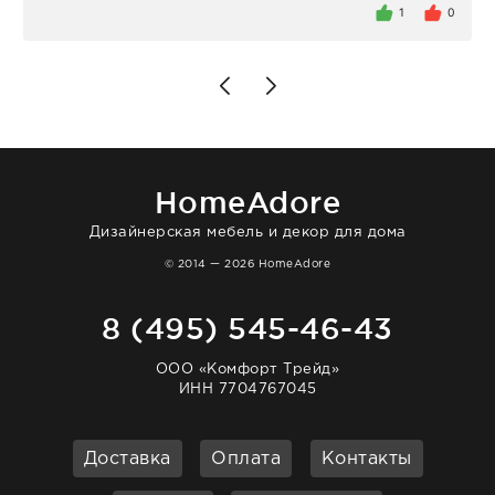
внутри очень много антикварной посуды,
1
0
столовых приборов и других аксессуаров
для дома. Без покупки точно не уйти.
Позже заказывала остальные приборы -
доставили сдэком на следующий день к
нашему торжеству. Поддержка клиентов
отвечает очень быстро. Взаимодействием
очень довольна. Рекомендую!
HomeAdore
Дизайнерская мебель и декор для дома
© 2014 — 2026 HomeAdore
8 (495) 545-46-43
ООО «Комфорт Трейд»
ИНН 7704767045
Доставка
Оплата
Контакты