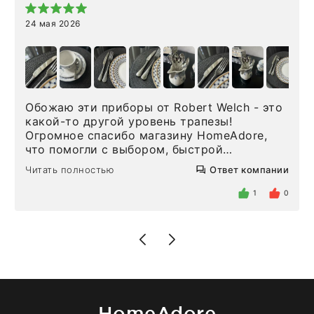
24 мая 2026
Обожаю эти приборы от Robert Welch - это
какой-то другой уровень трапезы!
Огромное спасибо магазину HomeAdore,
что помогли с выбором, быстрой
доставкой и высоким сервисом. Один раз
Читать полностью
Ответ компании
была здесь лично, забирала чайные ложки,
внутри очень много антикварной посуды,
1
0
столовых приборов и других аксессуаров
для дома. Без покупки точно не уйти.
Позже заказывала остальные приборы -
доставили сдэком на следующий день к
нашему торжеству. Поддержка клиентов
отвечает очень быстро. Взаимодействием
очень довольна. Рекомендую!
HomeAdore