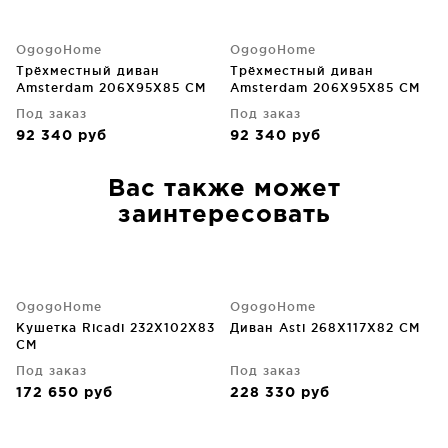
OgogoHome
OgogoHome
Трёхместный диван
Трёхместный диван
Amsterdam 206X95X85 CM
Amsterdam 206X95X85 CM
Под заказ
Под заказ
92 340
руб
92 340
руб
Вас также может
заинтересовать
OgogoHome
OgogoHome
Кушетка Ricadi 232X102X83
Диван Asti 268X117X82 CM
CM
Под заказ
Под заказ
172 650
руб
228 330
руб