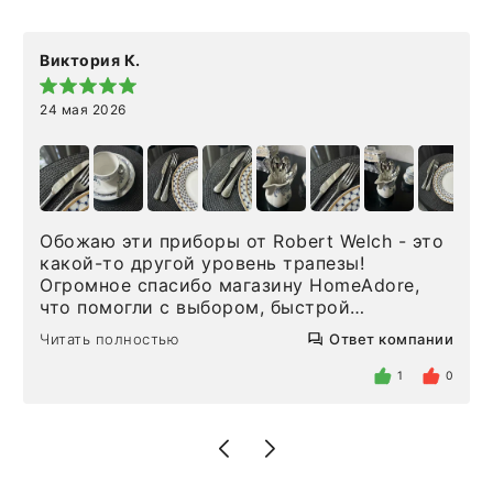
Виктория К.
24 мая 2026
Обожаю эти приборы от Robert Welch - это
какой-то другой уровень трапезы!
Огромное спасибо магазину HomeAdore,
что помогли с выбором, быстрой
доставкой и высоким сервисом. Один раз
Читать полностью
Ответ компании
была здесь лично, забирала чайные ложки,
внутри очень много антикварной посуды,
1
0
столовых приборов и других аксессуаров
для дома. Без покупки точно не уйти.
Позже заказывала остальные приборы -
доставили сдэком на следующий день к
нашему торжеству. Поддержка клиентов