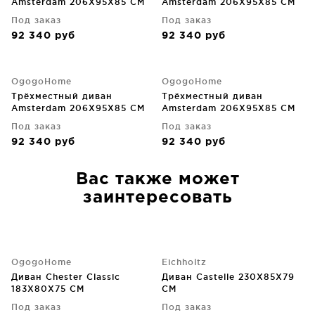
Amsterdam 206X95X85 CM
Amsterdam 206X95X85 CM
Под заказ
Под заказ
92 340
руб
92 340
руб
OgogoHome
OgogoHome
Трёхместный диван
Трёхместный диван
Amsterdam 206X95X85 CM
Amsterdam 206X95X85 CM
Под заказ
Под заказ
92 340
руб
92 340
руб
Вас также может
заинтересовать
OgogoHome
Eichholtz
Диван Chester Classic
Диван Castelle 230X85X79
183X80X75 CM
CM
Под заказ
Под заказ