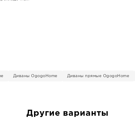
me
Диваны OgogoHome
Диваны прямые OgogoHome
Другие варианты