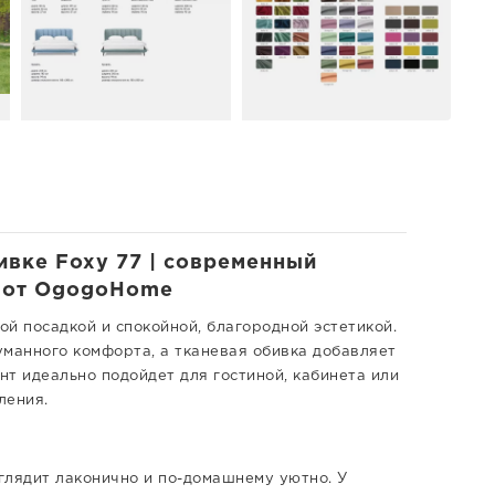
вке Foxy 77 | современный
а от OgogoHome
й посадкой и спокойной, благородной эстетикой.
уманного комфорта, а тканевая обивка добавляет
нт идеально подойдет для гостиной, кабинета или
ления.
глядит лаконично и по-домашнему уютно. У