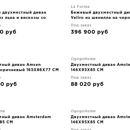
La Forma
 двухместный диван
Бежевый двухместный ди
из льна и вискозы со
Veliro из шенилла на чер
 чехлом 220X107X64 CM
стальных ножках 210 CM
з
Под заказ
50
руб
396 900
руб
OgogoHome
тный диван Amsen
Двухместный диван Amst
коричневый 165X86X77 CM
146X95X85 CM
з
Под заказ
50
руб
88 020
руб
me
OgogoHome
тный диван Amsterdam
Двухместный диван Amst
85 CM
146X95X85 CM
з
Под заказ