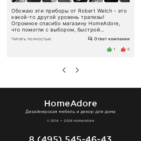
Обожаю эти приборы от Robert Welch - это
какой-то другой уровень трапезы!
Огромное спасибо магазину HomeAdore,
что помогли с выбором, быстрой
доставкой и высоким сервисом. Один раз
Читать полностью
Ответ компании
была здесь лично, забирала чайные ложки,
внутри очень много антикварной посуды,
1
0
столовых приборов и других аксессуаров
для дома. Без покупки точно не уйти.
Позже заказывала остальные приборы -
доставили сдэком на следующий день к
нашему торжеству. Поддержка клиентов
отвечает очень быстро. Взаимодействием
очень довольна. Рекомендую!
HomeAdore
Дизайнерская мебель и декор для дома
© 2014 — 2026 HomeAdore
8 (495) 545-46-43