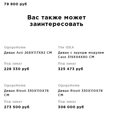
79 900
руб
Вас также может
заинтересовать
OgogoHome
The IDEA
Диван Asti 268X117X82 CM
Диван с лаундж модулем
Case 319X94X80 CM
Под заказ
Под заказ
228 330
руб
325 473
руб
OgogoHome
OgogoHome
Диван Rivoli 330X110X78
Диван Rivoli 330X110X78
CM
CM
Под заказ
Под заказ
273 500
руб
306 000
руб