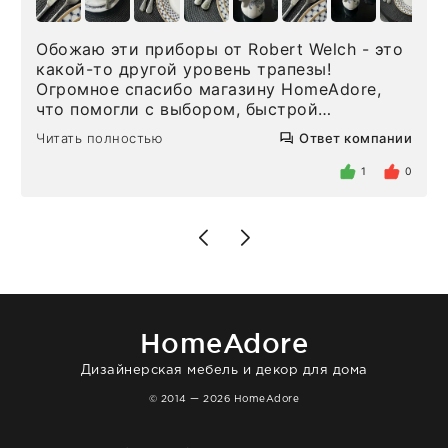
Обожаю эти приборы от Robert Welch - это
какой-то другой уровень трапезы!
Огромное спасибо магазину HomeAdore,
что помогли с выбором, быстрой
доставкой и высоким сервисом. Один раз
Читать полностью
Ответ компании
была здесь лично, забирала чайные ложки,
внутри очень много антикварной посуды,
1
0
столовых приборов и других аксессуаров
для дома. Без покупки точно не уйти.
Позже заказывала остальные приборы -
доставили сдэком на следующий день к
нашему торжеству. Поддержка клиентов
отвечает очень быстро. Взаимодействием
очень довольна. Рекомендую!
HomeAdore
Дизайнерская мебель и декор для дома
© 2014 — 2026 HomeAdore