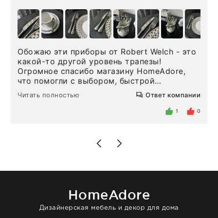
Обожаю эти приборы от Robert Welch - это
какой-то другой уровень трапезы!
Огромное спасибо магазину HomeAdore,
что помогли с выбором, быстрой
доставкой и высоким сервисом. Один раз
Читать полностью
Ответ компании
была здесь лично, забирала чайные ложки,
внутри очень много антикварной посуды,
1
0
столовых приборов и других аксессуаров
для дома. Без покупки точно не уйти.
Позже заказывала остальные приборы -
доставили сдэком на следующий день к
нашему торжеству. Поддержка клиентов
отвечает очень быстро. Взаимодействием
очень довольна. Рекомендую!
HomeAdore
Дизайнерская мебель и декор для дома