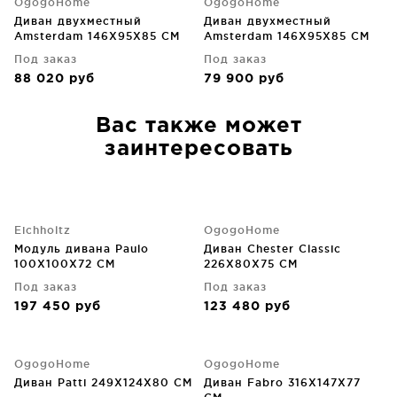
OgogoHome
OgogoHome
Диван двухместный
Диван двухместный
Amsterdam 146X95X85 CM
Amsterdam 146X95X85 CM
Под заказ
Под заказ
88 020
руб
79 900
руб
Вас также может
заинтересовать
Eichholtz
OgogoHome
Модуль дивана Paulo
Диван Chester Classic
100X100X72 CM
226X80X75 CM
Под заказ
Под заказ
197 450
руб
123 480
руб
OgogoHome
OgogoHome
Диван Patti 249X124X80 CM
Диван Fabro 316X147X77