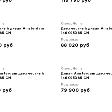
0
руб
119 790
руб
me
OgogoHome
тный диван Amsterdam
Двухместный диван Amst
85 CM
146X95X85 CM
з
Под заказ
90
руб
88 020
руб
me
OgogoHome
msterdam двухместный
Диван Amsterdam двухме
85 CM
146X95X85 CM
з
Под заказ
0
руб
79 900
руб