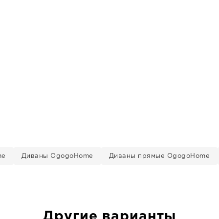
me
Диваны OgogoHome
Диваны прямые OgogoHome
Другие варианты