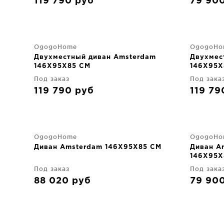
119 790
руб
79 90
OgogoHome
OgogoHo
Двухместный диван Amsterdam
Двухмес
146X95X85 CM
146X95X
Под заказ
Под зака
119 790
руб
119 7
OgogoHome
OgogoHo
Диван Amsterdam 146X95X85 CM
Диван A
146X95X
Под заказ
Под зака
88 020
руб
79 90