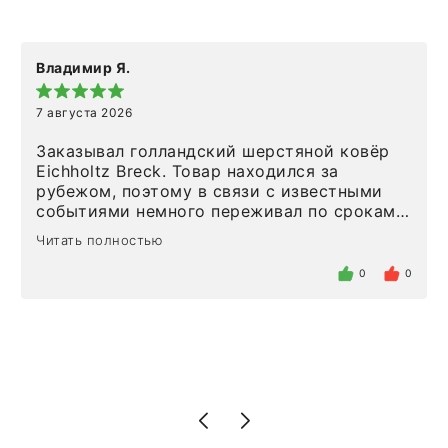
Владимир Я.
7 августа 2026
Заказывал голландский шерстяной ковёр
Eichholtz Breck. Товар находился за
рубежом, поэтому в связи с известными
событиями немного переживал по срокам.
Но homeadore привезли ровно в
Читать полностью
определенное в договоре время, без
задержеки. Отдельно хочу отметить
0
0
персонал магазина. Настоящая
клиентоориентированность: помогли
разобраться в ряде вопросов, всё
подробно объяснили, были на связи на
каждом этапе. Это тот случай, когда
чувствуешь, что о тебе действительно
позаботились. Что касается самого ковра,
то качество выше всяких похвал. Выглядит