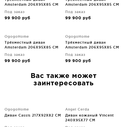
Amsterdam 206X95X85 CM
Amsterdam 206X95X85 CM
Под заказ
Под заказ
99 900
руб
99 900
руб
OgogoHome
OgogoHome
Трёхместный диван
Трёхместный диван
Amsterdam 206X95X85 CM
Amsterdam 206X95X85 CM
Под заказ
Под заказ
99 900
руб
99 900
руб
Вас также может
заинтересовать
OgogoHome
Angel Cerda
Диван Cassis 217X92X82 CM
Диван кожаный Vincent
240X95X77 CM