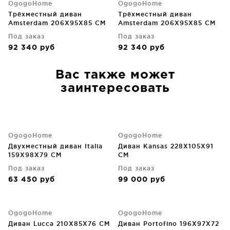
OgogoHome
OgogoHome
Трёхместный диван
Трёхместный диван
Amsterdam 206X95X85 CM
Amsterdam 206X95X85 CM
Под заказ
Под заказ
92 340
руб
92 340
руб
Вас также может
заинтересовать
OgogoHome
OgogoHome
Двухместный диван Italia
Диван Kansas 228X105X91
159X98X79 CM
CM
Под заказ
Под заказ
63 450
руб
99 000
руб
OgogoHome
OgogoHome
Диван Lucca 210X85X76 CM
Диван Portofino 196X97X72