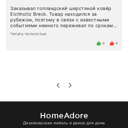
Заказывал голландский шерстяной ковёр
Eichholtz Breck. Товар находился за
рубежом, поэтому в связи с известными
событиями немного переживал по срокам.
Но homeadore привезли ровно в
Читать полностью
определенное в договоре время, без
задержеки. Отдельно хочу отметить
0
0
персонал магазина. Настоящая
клиентоориентированность: помогли
разобраться в ряде вопросов, всё
подробно объяснили, были на связи на
каждом этапе. Это тот случай, когда
чувствуешь, что о тебе действительно
позаботились. Что касается самого ковра,
то качество выше всяких похвал. Выглядит
в интерьере ровно так, как хотел. Ещё раз -
большая благодарность сотрудникам
homeadore!
HomeAdore
Дизайнерская мебель и декор для дома