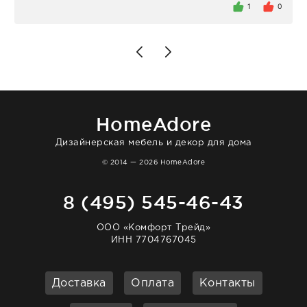
внутри очень много антикварной посуды,
1
0
столовых приборов и других аксессуаров
для дома. Без покупки точно не уйти.
Позже заказывала остальные приборы -
доставили сдэком на следующий день к
нашему торжеству. Поддержка клиентов
отвечает очень быстро. Взаимодействием
очень довольна. Рекомендую!
HomeAdore
Дизайнерская мебель и декор для дома
© 2014 — 2026 HomeAdore
8 (495) 545-46-43
ООО «Комфорт Трейд»
ИНН 7704767045
Доставка
Оплата
Контакты