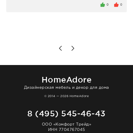
задержеки. Отдельно хочу отметить
0
0
персонал магазина. Настоящая
клиентоориентированность: помогли
разобраться в ряде вопросов, всё
подробно объяснили, были на связи на
каждом этапе. Это тот случай, когда
чувствуешь, что о тебе действительно
позаботились. Что касается самого ковра,
то качество выше всяких похвал. Выглядит
в интерьере ровно так, как хотел. Ещё раз -
большая благодарность сотрудникам
homeadore!
HomeAdore
Дизайнерская мебель и декор для дома
© 2014 — 2026 HomeAdore
8 (495) 545-46-43
ООО «Комфорт Трейд»
ИНН 7704767045