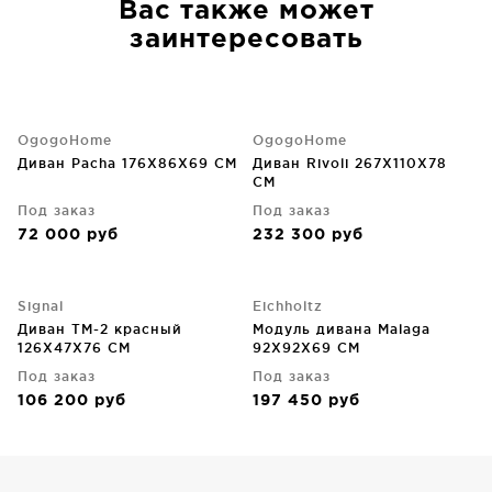
Вас также может
заинтересовать
OgogoHome
OgogoHome
Диван Pacha 176X86X69 CM
Диван Rivoli 267X110X78
CM
Под заказ
Под заказ
72 000
руб
232 300
руб
Signal
Eichholtz
Диван TM-2 красный
Модуль дивана Malaga
126X47X76 CM
92X92X69 CM
Под заказ
Под заказ
106 200
руб
197 450
руб