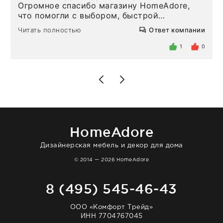
Огромное спасибо магазину HomeAdore,
что помогли с выбором, быстрой
доставкой и высоким сервисом. Один раз
Читать полностью
Ответ компании
была здесь лично, забирала чайные ложки,
внутри очень много антикварной посуды,
1
0
столовых приборов и других аксессуаров
для дома. Без покупки точно не уйти.
Позже заказывала остальные приборы -
доставили сдэком на следующий день к
нашему торжеству. Поддержка клиентов
отвечает очень быстро. Взаимодействием
очень довольна. Рекомендую!
HomeAdore
Дизайнерская мебель и декор для дома
© 2014 — 2026 HomeAdore
8 (495) 545-46-43
ООО «Комфорт Трейд»
ИНН 7704767045