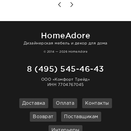
позаботились. Что касается самого ковра,
то качество выше всяких похвал. Выглядит
в интерьере ровно так, как хотел. Ещё раз -
большая благодарность сотрудникам
homeadore!
HomeAdore
Дизайнерская мебель и декор для дома
© 2014 — 2026 HomeAdore
8 (495) 545-46-43
ООО «Комфорт Трейд»
ИНН 7704767045
Доставка
Оплата
Контакты
Возврат
Поставщикам
Интерьеры