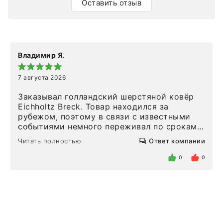
Оставить отзыв
Владимир Я.
7 августа 2026
Заказывал голландский шерстяной ковёр
Eichholtz Breck. Товар находился за
рубежом, поэтому в связи с известными
событиями немного переживал по срокам.
Но homeadore привезли ровно в
Читать полностью
Ответ компании
определенное в договоре время, без
задержеки. Отдельно хочу отметить
0
0
персонал магазина. Настоящая
клиентоориентированность: помогли
разобраться в ряде вопросов, всё
подробно объяснили, были на связи на
каждом этапе. Это тот случай, когда
чувствуешь, что о тебе действительно