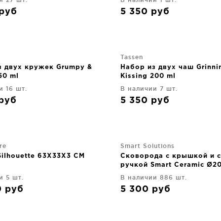
руб
5 350
руб
Tassen
з двух кружек Grumpy &
Набор из двух чаш Grinni
50 ml
Kissing 200 ml
и 16 шт.
В наличии 7 шт.
руб
5 350
руб
re
Smart Solutions
Silhouette 63X33X3 CM
Сковорода с крышкой и 
ручкой Smart Ceramic Ø2
и 5 шт.
В наличии 886 шт.
0
руб
5 300
руб