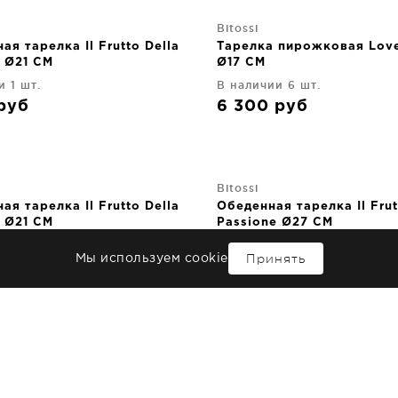
Bitossi
ая тарелка Il Frutto Della
Тарелка пирожковая Love
e Ø21 CM
Ø17 CM
и 1 шт.
В наличии 6 шт.
руб
6 300
руб
Bitossi
ая тарелка Il Frutto Della
Обеденная тарелка Il Frut
e Ø21 CM
Passione Ø27 CM
и 1 шт.
В наличии 1 шт.
Принять
Мы используем cookie
руб
7 770
руб
Bitossi
тарелка Il Frutto Della
Суповая тарелка Rose Ø2
e Ø23 CM