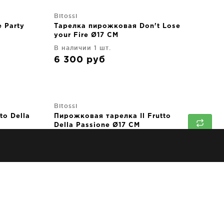
Bitossi
 Party
Тарелка пирожковая Don't Lose
your Fire Ø17 CM
В наличии 1 шт.
6 300
руб
Bitossi
to Della
Пирожковая тарелка Il Frutto
Della Passione Ø17 CM
В наличии 4 шт.
↑
6 300
руб
Bitossi
3 CM
Суповая тарелка Rose Ø23 CM