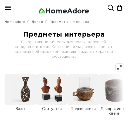
Homeadore
Декор
Предметы интерьера
Предметы интерьера
Декоративные объекты для полок, консолей,
комодов и столов. Категория объединяет акценты,
которые собирают композицию и задают характер
пространства.
Вазы
Статуэтки
Подсвечники
Декоративны
свечи