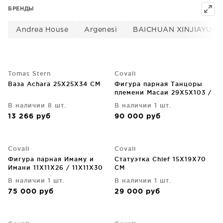
БРЕНДЫ
Andrea House
Argenesi
BAICHUAN XINJIAYUAN
Tomas Stern
Covali
Ваза Achara 25X25X34 CM
Фигура парная Танцоры
племени Масаи 29X5X103 /
29X5X103 CM
В наличии 8 шт.
В наличии 1 шт.
13 266
руб
90 000
руб
Covali
Covali
Фигура парная Имаму и
Статуэтка Chief 15X19X70
Имани 11X11X26 / 11X11X30
CM
CM
В наличии 1 шт.
В наличии 1 шт.
75 000
руб
29 000
руб