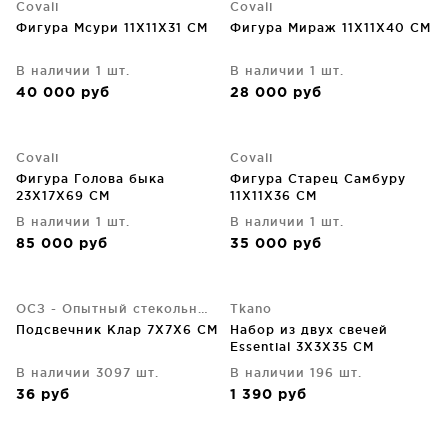
Covali
Covali
Фигура Мсури 11X11X31 CM
Фигура Мираж 11X11X40 CM
В наличии 1 шт.
В наличии 1 шт.
40 000
руб
28 000
руб
Covali
Covali
Фигура Голова быка
Фигура Cтарец Самбуру
23X17X69 CM
11X11X36 CM
В наличии 1 шт.
В наличии 1 шт.
85 000
руб
35 000
руб
ОСЗ - Опытный стекольный завод
Tkano
Подсвечник Клар 7X7X6 CM
Набор из двух свечей
Essential 3X3X35 CM
В наличии 3097 шт.
В наличии 196 шт.
36
руб
1 390
руб