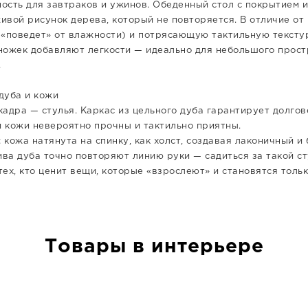
ность для завтраков и ужинов. Обеденный стол с покрытием 
ивой рисунок дерева, который не повторяется. В отличие от
е «поведет» от влажности) и потрясающую тактильную тексту
ожек добавляют легкости — идеально для небольшого простр
.
дуба и кожи
кадра — стулья. Каркас из цельного дуба гарантирует долгов
й кожи невероятно прочны и тактильно приятны.
 кожа натянута на спинку, как холст, создавая лаконичный и
ва дуба точно повторяют линию руки — садиться за такой ст
тех, кто ценит вещи, которые «взрослеют» и становятся толь
Товары в интерьере