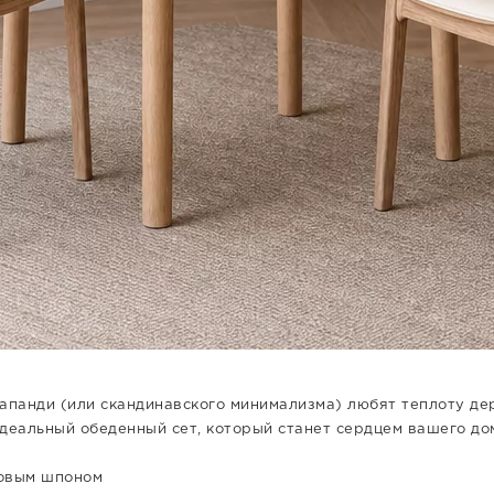
апанди (или скандинавского минимализма) любят теплоту дер
деальный обеденный сет, который станет сердцем вашего до
бовым шпоном