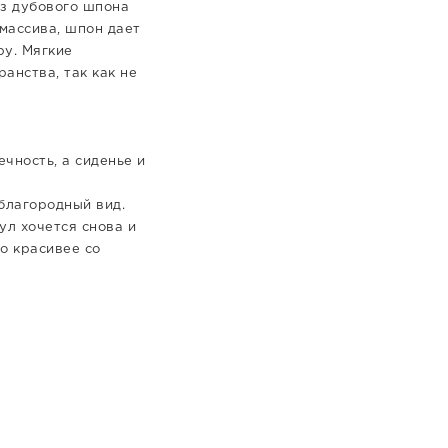
из дубового шпона
 массива, шпон дает
ру. Мягкие
анства, так как не
ечность, а сиденье и
 благородный вид.
ул хочется снова и
ко красивее со