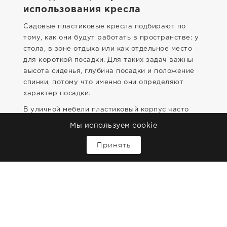
использования кресла
Садовые пластиковые кресла подбирают по
тому, как они будут работать в пространстве: у
стола, в зоне отдыха или как отдельное место
для короткой посадки. Для таких задач важны
высота сиденья, глубина посадки и положение
спинки, потому что именно они определяют
характер посадки.
В уличной мебели пластиковый корпус часто
используют там, где нужна понятная геометрия
Мы используем cookie
и простая эксплуатация. Для террасы и балкона
↑
это особенно важно: кресло должно занимать
Принять
место без избыточного объёма и не
перегружать композицию.
Как соотносятся габариты и
планировка зоны
При выборе важно смотреть не только на