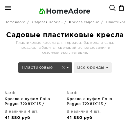
Homeadore
Садовая мебель
Кресла садовые
Пластиковы
Садовые пластиковые кресла
Пластиковые кресла для террасы, балкона и сада:
посадка, габариты, сценарий использования и
сезонная эксплуатация.
Пластиковые
Все бренды
Nardi
Nardi
Кресло с пуфом Folio
Кресло с пуфом Folio
Poggio 72X81X113 /
Poggio 72X81X113 /
49X42X44 CM
49X42X44 CM
В наличии 4 шт.
В наличии 4 шт.
41 880
руб
41 880
руб