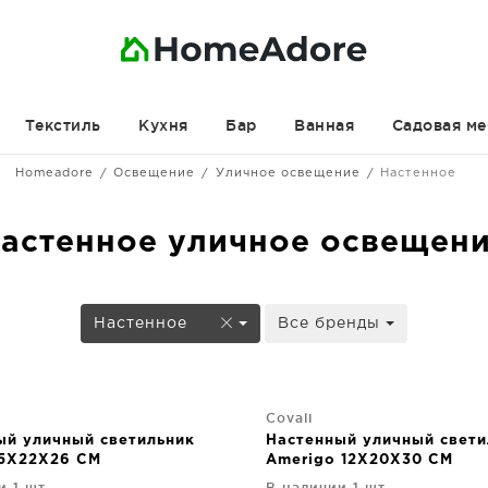
Текстиль
Кухня
Бар
Ванная
Садовая ме
Homeadore
Освещение
Уличное освещение
Настенное
астенное уличное освещен
Настенное
Все бренды
Covali
ый уличный светильник
Настенный уличный свети
15X22X26 CM
Amerigo 12X20X30 CM
и 1 шт.
В наличии 1 шт.