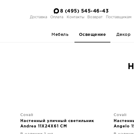
8 (495) 545-46-43
Доставка
Оплата
Контакты
Возврат
Поставщикам
Мебель
Декор
Освещение
Н
Covali
Covali
Настенный уличный светильник
Настенн
Andrea 11X24X61 CM
Angelo 
В наличии 1 шт.
В наличи