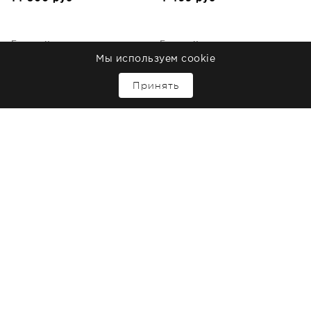
Favourite
Favourite
Подвесной уличный
Подвесной уличный
Мы используем cookie
светильник Pixar
светильник Pixar
↑
Принять
В наличии 16 шт.
В наличии 2 шт.
8 800
руб
8 800
руб
LOFT IT
LOFT IT
Подвесной уличный
Подвесной уличный
светильник Ravenna
светильник Alessano
В наличии 39 шт.
В наличии 55 шт.
3 640
руб
3 910
руб
1
2
3
4
5
6
←назад
вперед→