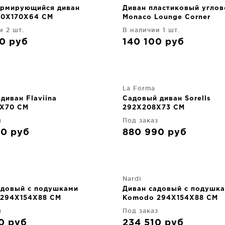
рмирующийся диван
Диван пластиковый углов
20X170X64 CM
Monaco Lounge Corner
207X207X79 CM
и 2 шт.
В наличии 1 шт.
00
руб
140 100
руб
La Forma
диван Flaviina
Садовый диван Sorells
X70 CM
292X208X73 CM
з
Под заказ
90
руб
880 990
руб
Nardi
адовый с подушками
Диван садовый с подушк
294X154X88 CM
Komodo 294X154X88 CM
з
Под заказ
10
руб
234 510
руб