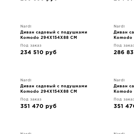
Nardi
Nardi
Диван садовый с подушками
Диван с
Komodo 294X154X88 CM
Komodo 
Под заказ
Под зака
234 510
руб
286 8
Nardi
Nardi
Диван садовый с подушками
Диван с
Komodo 294X154X88 CM
Komodo 
Под заказ
Под зака
351 470
руб
351 4
Nardi
Nardi