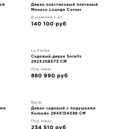
ой
Диван пластиковый плетеный
Monaco Lounge Corner
207X207X79 CM
В наличии 1 шт.
140 100
руб
La Forma
Садовый диван Sorells
292X208X73 CM
Под заказ
880 990
руб
Nardi
ами
Диван садовый с подушками
Komodo 294X154X88 CM
Под заказ
234 510
руб