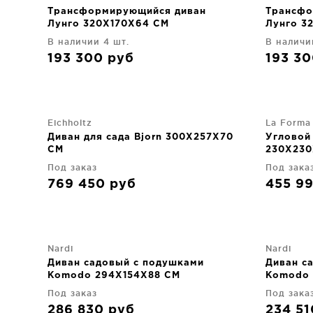
Трансформирующийся диван
Трансфо
Лунго 320X170X64 CM
Лунго 3
В наличии 4 шт.
В наличи
193 300
руб
193 3
Eichholtz
La Forma
Диван для сада Bjorn 300X257X70
Угловой 
CM
230X230
Под заказ
Под зака
769 450
руб
455 9
Nardi
Nardi
Диван садовый с подушками
Диван с
Komodo 294X154X88 CM
Komodo 
Под заказ
Под зака
286 830
руб
234 5