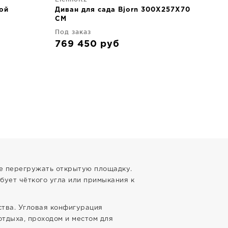
ой
Диван для сада Bjorn 300X257X70
Див
CM
Ko
Под заказ
Под
769 450
руб
23
не перегружать открытую площадку.
бует чёткого угла или примыкания к
ства. Угловая конфигурация
тдыха, проходом и местом для