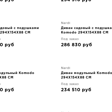
30
руб
234 510
руб
Nardi
адовый с подушками
Диван садовый с подушк
294X154X88 CM
Komodo 294X154X88 CM
з
Под заказ
30
руб
286 830
руб
Nardi
одульный Komodo
Диван модульный Komod
X88 CM
294X154X88 CM
з
Под заказ
30
руб
234 510
руб