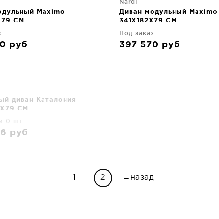
Nardi
одульный Maximo
Диван модульный Maximo
X79 CM
341X182X79 CM
з
Под заказ
70
руб
397 570
руб
ый диван Каталония
X79 CM
и 0 шт.
06
руб
1
2
←назад