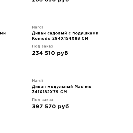
286 830
руб
Nardi
ами
Диван садовый с подушками
Komodo 294X154X88 CM
Под заказ
234 510
руб
Nardi
o
Диван модульный Maximo
341X182X79 CM
Под заказ
397 570
руб