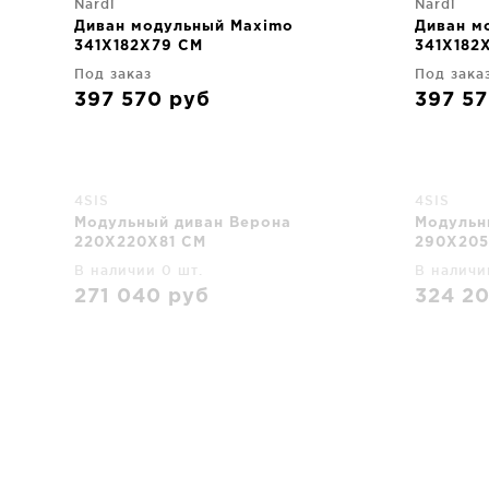
Nardi
Nardi
Диван модульный Maximo
Диван м
341X182X79 CM
341X182
Под заказ
Под зака
397 570
руб
397 5
4SIS
4SIS
Модульный диван Верона
Модульн
220X220X81 CM
290X205
В наличии 0 шт.
В наличи
271 040
руб
324 2