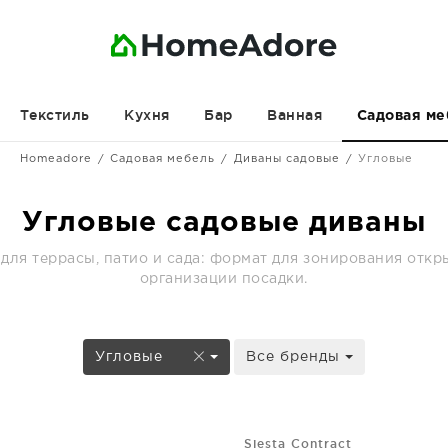
Текстиль
Кухня
Бар
Ванная
Садовая ме
Homeadore
Садовая мебель
Диваны садовые
Угловые
Угловые садовые диваны
для террасы, патио и сада: формат для зонирования отк
организации посадки.
Угловые
Все бренды
Siesta Contract