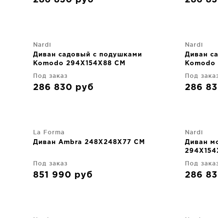
286 830
руб
286 8
Nardi
Nardi
Диван садовый с подушками
Диван с
Komodo 294X154X88 CM
Komodo 
Под заказ
Под зака
286 830
руб
286 8
La Forma
Nardi
Диван Ambra 248X248X77 CM
Диван м
294X154
Под заказ
Под зака
851 990
руб
286 8