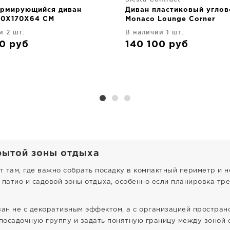
рмирующийся диван
Диван пластиковый углов
20X170X64 CM
Monaco Lounge Corner
207X207X79 CM
и 2 шт.
В наличии 1 шт.
00
руб
140 100
руб
рытой зоны отдыха
 там, где важно собрать посадку в компактный периметр и 
 патио и садовой зоны отдыха, особенно если планировка тре
зан не с декоративным эффектом, а с организацией простран
осадочную группу и задать понятную границу между зоной о