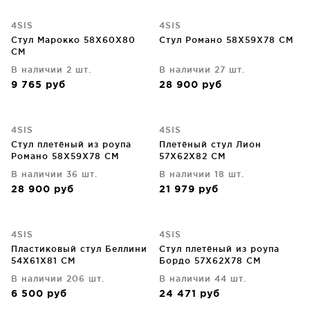
4SIS
4SIS
Стул Марокко 58X60X80
Стул Романо 58X59X78 CM
CM
В наличии 2 шт.
В наличии 27 шт.
9 765
руб
28 900
руб
4SIS
4SIS
Стул плетёный из роупа
Плетёный стул Лион
Романо 58X59X78 CM
57X62X82 CM
В наличии 36 шт.
В наличии 18 шт.
28 900
руб
21 979
руб
4SIS
4SIS
Пластиковый стул Беллини
Стул плетёный из роупа
54X61X81 CM
Бордо 57X62X78 CM
В наличии 206 шт.
В наличии 44 шт.
6 500
руб
24 471
руб