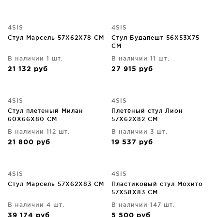
4SIS
4SIS
Стул Марсель 57X62X78 CM
Стул Будапешт 56X53X75
CM
В наличии 1 шт.
В наличии 11 шт.
21 132
руб
27 915
руб
4SIS
4SIS
Стул плетеный Милан
Плетёный стул Лион
60X66X80 CM
57X62X82 CM
В наличии 112 шт.
В наличии 3 шт.
21 800
руб
19 537
руб
4SIS
4SIS
Стул Марсель 57X62X83 CM
Пластиковый стул Мохито
57X58X83 CM
В наличии 4 шт.
В наличии 147 шт.
39 174
руб
5 500
руб