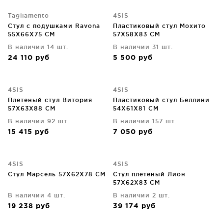
Tagliamento
4SIS
Стул с подушками Ravona
Пластиковый стул Мохито
55X66X75 CM
57X58X83 CM
В наличии 14 шт.
В наличии 31 шт.
24 110
руб
5 500
руб
4SIS
4SIS
Плетеный стул Витория
Пластиковый стул Беллини
57X63X88 CM
54X61X81 CM
В наличии 92 шт.
В наличии 157 шт.
15 415
руб
7 050
руб
4SIS
4SIS
Стул Марсель 57X62X78 CM
Стул плетеный Лион
57X62X83 CM
В наличии 4 шт.
В наличии 2 шт.
19 238
руб
39 174
руб