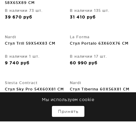
58X65X89 CM
В наличии 73 шт.
В наличии 135 шт.
39 670
руб
31 410
руб
Nardi
La Forma
Стул Trill 59X54X83 CM
Стул Portalo 63X60X76 CM
В наличии 1 шт.
В наличии 17 шт.
9 740
руб
60 990
руб
Siesta Contract
Nardi
Стул Sky Pro 54X60X81 CM
Стул Tiberina 60X56X81 CM
Мы используем cookie
В наличии 20 шт.
В наличии 13 шт.
↑
11 750
руб
9 920
руб
Принять
HomeAdore
Papatya
Стул Forma 46X48X75 CM
Стул Mambo 64X56X77 CM