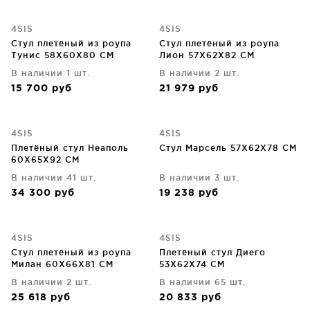
4SIS
4SIS
Стул плетёный из роупа
Стул плетёный из роупа
Тунис 58X60X80 CM
Лион 57X62X82 CM
В наличии 1 шт.
В наличии 2 шт.
15 700
руб
21 979
руб
4SIS
4SIS
Плетёный стул Неаполь
Стул Марсель 57X62X78 CM
60X65X92 CM
В наличии 41 шт.
В наличии 3 шт.
34 300
руб
19 238
руб
4SIS
4SIS
Стул плетёный из роупа
Плетёный стул Диего
Милан 60X66X81 CM
53X62X74 CM
В наличии 2 шт.
В наличии 65 шт.
25 618
руб
20 833
руб