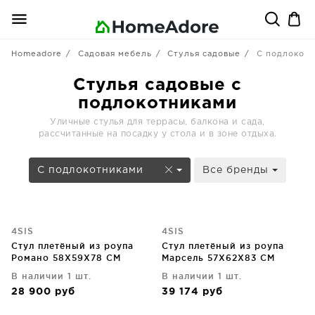
Homeadore
Садовая мебель
Стулья садовые
С подлокот
Стулья садовые с
подлокотниками
Уличные стулья для террасы, балкона и сада,
рассчитанные на посадку у стола и в зоне отдыха.
С подлокотниками
Все бренды
4SIS
4SIS
Стул плетёный из роупа
Стул плетёный из роупа
Романо 58X59X78 CM
Марсель 57X62X83 CM
В наличии 1 шт.
В наличии 1 шт.
28 900
руб
39 174
руб