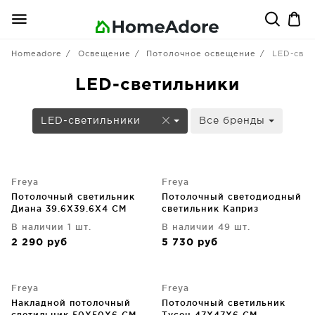
Homeadore
Освещение
Потолочное освещение
LED-свет
LED-светильники
LED-светильники
Все бренды
Freya
Freya
Потолочный светильник
Потолочный светодиодный
Диана 39.6X39.6X4 CM
светильник Каприз
45X45X8.1 CM
В наличии 1 шт.
В наличии 49 шт.
2 290
руб
5 730
руб
Freya
Freya
Накладной потолочный
Потолочный светильник
светильник 50X50X6 CM
Тусен 47X47X6 CM