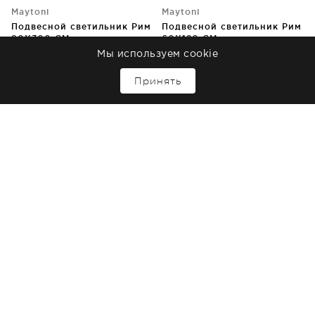
Maytoni
Maytoni
Подвесной светильник Рим
Подвесной светильник Рим
90X300 CM
60X120 CM
Мы используем cookie
В наличии 21 шт.
В наличии 45 шт.
105 990
руб
25 490
руб
↑
Принять
Maytoni
Freya
Подвесной светильник Рим
Потолочный светильник
100X100X300 CM
Florensia 76X76X40 CM
В наличии 39 шт.
В наличии 6 шт.
98 990
руб
25 100
руб
1
2
3
4
5
6
7
8
9
10
11
...
72
←назад
вперед→