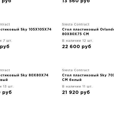
0
руб
13 560
руб
ntract
Siesta Contract
астиковый Sky 105X105X74
Стол пластиковый Orland
80X80X75 CM
и 7 шт.
В наличии 12 шт.
руб
22 600
руб
ntract
Siesta Contract
астиковый Sky 80X80X74
Стол пластиковый Sky 7
евый
CM белый
и 13 шт.
В наличии 11 шт.
0
руб
21 920
руб