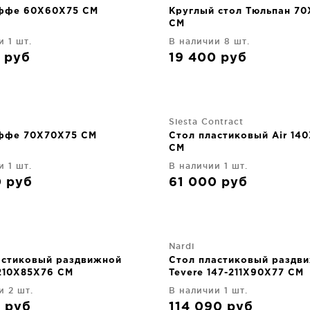
ффе 60X60X75 CM
Круглый стол Тюльпан 7
CM
и 1 шт.
В наличии 8 шт.
0
руб
19 400
руб
Siesta Contract
ффе 70X70X75 CM
Стол пластиковый Air 14
CM
и 1 шт.
В наличии 1 шт.
0
руб
61 000
руб
Nardi
астиковый раздвижной
Стол пластиковый раздв
-210X85X76 CM
Tevere 147-211X90X77 CM
и 2 шт.
В наличии 1 шт.
0
руб
114 090
руб