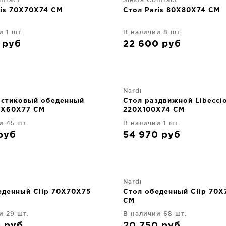
ris 70X70X74 CM
Стол Paris 80X80X74 CM
и 1 шт.
В наличии 8 шт.
0
руб
22 600
руб
Nardi
астиковый обеденный
Стол раздвижной Libeccio
60X60X77 CM
220X100X74 CM
и 45 шт.
В наличии 1 шт.
руб
54 970
руб
Nardi
еденный Clip 70X70X75
Стол обеденный Clip 70X
CM
и 29 шт.
В наличии 68 шт.