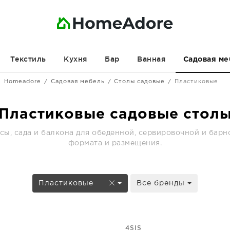
Текстиль
Кухня
Бар
Ванная
Садовая ме
Homeadore
Садовая мебель
Столы садовые
Пластиковые
Пластиковые садовые стол
сы, сада и балкона для обеденной, сервировочной и барн
формата и размещения.
Пластиковые
Все бренды
4SIS