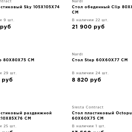
ntract
Nardi
астиковый Sky 105X105X74
Стол обеденный Clip 80X
CM
и 9 шт.
В наличии 22 шт.
руб
21 900
руб
Nardi
ip 80X80X75 CM
Стол Step 60X60X77 CM
и 29 шт.
В наличии 24 шт.
0
руб
8 820
руб
Siesta Contract
астиковый раздвижной
Стол пластиковый Octopu
-210X85X76 CM
60X60X75 CM
и 25 шт.
В наличии 1 шт.