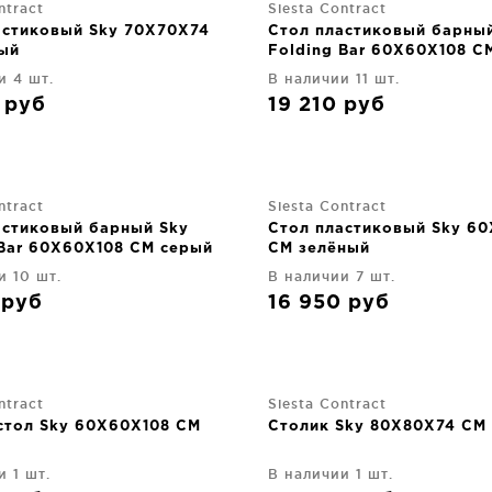
ntract
Siesta Contract
астиковый Sky 70X70X74
Стол пластиковый барны
ый
Folding Bar 60X60X108 C
и 4 шт.
В наличии 11 шт.
0
руб
19 210
руб
ntract
Siesta Contract
астиковый барный Sky
Стол пластиковый Sky 6
 Bar 60X60X108 CM серый
CM зелёный
и 10 шт.
В наличии 7 шт.
0
руб
16 950
руб
ntract
Siesta Contract
стол Sky 60X60X108 CM
Столик Sky 80X80X74 CM
и 1 шт.
В наличии 1 шт.