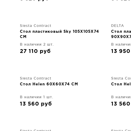
Siesta Contract
DELTA
Стол пластиковый Sky 105X105X74
Стол пл
CM
90X90X
В наличии 2 шт.
В наличи
27 110
руб
13 95
Siesta Contract
Siesta Co
Стол Helen 60X60X74 CM
Стол He
В наличии 1 шт.
В наличи
13 560
руб
13 56
Siesta Contract
Siesta Co