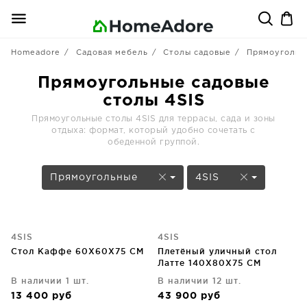
Homeadore
Садовая мебель
Столы садовые
Прямоугольн
Прямоугольные садовые
столы 4SIS
Прямоугольные столы 4SIS для террасы, сада и зоны
отдыха: формат, который удобно сочетать с
обеденной группой.
Прямоугольные
4SIS
4SIS
4SIS
Стол Каффе 60X60X75 CM
Плетёный уличный стол
Латте 140X80X75 CM
В наличии 1 шт.
В наличии 12 шт.
13 400
руб
43 900
руб