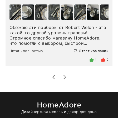
Обожаю эти приборы от Robert Welch - это
какой-то другой уровень трапезы!
Огромное спасибо магазину HomeAdore,
что помогли с выбором, быстрой
доставкой и высоким сервисом. Один раз
Читать полностью
Ответ компании
была здесь лично, забирала чайные ложки,
внутри очень много антикварной посуды,
1
0
столовых приборов и других аксессуаров
для дома. Без покупки точно не уйти.
Позже заказывала остальные приборы -
доставили сдэком на следующий день к
нашему торжеству. Поддержка клиентов
отвечает очень быстро. Взаимодействием
очень довольна. Рекомендую!
HomeAdore
Дизайнерская мебель и декор для дома