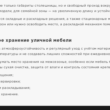
е только габариты столешницы, но и свободный проход вокр
модели, для семейной зоны — на увеличенную длину и устойч
ся складные и раскладные решения, а также стационарные м
езон или нужно освободить место, а раскладной механизм по
ое хранение уличной мебели
 атмосфероустойчивость и регулярный уход с учётом матер
мпературы и не создавать лишних сложностей при ежедневно
умать место хранения на межсезонье, особенно если мебель 
ы сухая очистка, защита от влаги и контроль состояния креп
ещения;
сервировки;
и раскладывания;
 хранение.