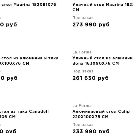
 стол Maurina 182X91X76
Уличный стол Maurina 18
CM
з
Под заказ
90
руб
273 990
руб
La Forma
 стол из алюминия и тика
Уличный стол из алюмини
0X100X76 CM
Bona 163X90X76 CM
з
Под заказ
90
руб
261 630
руб
La Forma
тол из тика Canadell
Алюминиевый стол Culip
106 CM
220X100X75 CM
з
Под заказ
50
руб
233 990
руб