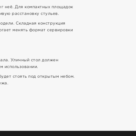
уг неё. Для компактных площадок
ивую расстановку стульев.
одели. Складная конструкция
могает менять формат сервировки
иала. Уличный стол должен
м использовании.
будет стоять под открытым небом.
ежа.