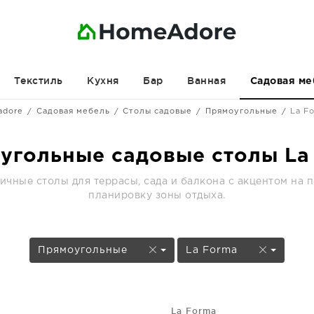
Текстиль
Кухня
Бар
Ванная
Садовая ме
adore
Садовая мебель
Столы садовые
Прямоугольные
La F
угольные садовые столы La
чные столы для террасы, сада и балкона с акцентом на 
планировку зоны отдыха.
Прямоугольные
La Forma
La Forma