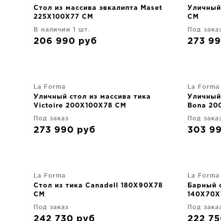
Стол из массива эвкалипта Maset
Уличный
225X100X77 CM
CM
В наличии 1 шт.
Под зака
206 990
руб
273 9
La Forma
La Forma
Уличный стол из массива тика
Уличный
Victoire 200X100X78 CM
Bona 20
Под заказ
Под зака
273 990
руб
303 9
La Forma
La Forma
Стол из тика Canadell 180X90X78
Барный с
CM
140X70X
Под заказ
Под зака
242 730
руб
222 7