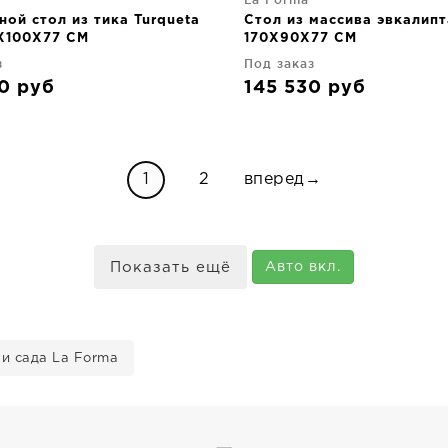
ой стол из тика Turqueta
Стол из массива эвкалипт
X100X77 CM
170X90X77 CM
з
Под заказ
30
руб
145 530
руб
1
2
вперед→
Показать ещё
Авто вкл.
и сада La Forma