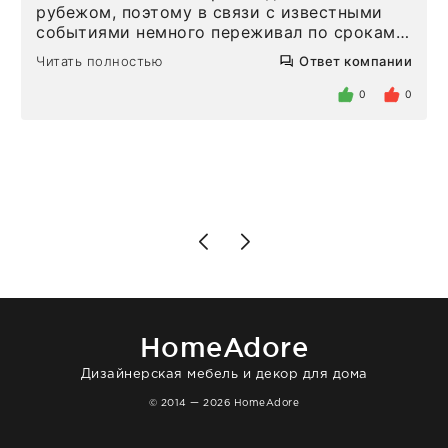
рубежом, поэтому в связи с известными
событиями немного переживал по срокам.
Но homeadore привезли ровно в
Читать полностью
Ответ компании
определенное в договоре время, без
задержеки. Отдельно хочу отметить
0
0
персонал магазина. Настоящая
клиентоориентированность: помогли
разобраться в ряде вопросов, всё
подробно объяснили, были на связи на
каждом этапе. Это тот случай, когда
чувствуешь, что о тебе действительно
позаботились. Что касается самого ковра,
то качество выше всяких похвал. Выглядит
в интерьере ровно так, как хотел. Ещё раз -
большая благодарность сотрудникам
homeadore!
HomeAdore
Дизайнерская мебель и декор для дома
© 2014 — 2026 HomeAdore