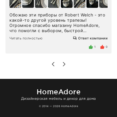
Обожаю эти приборы от Robert Welch - это
какой-то другой уровень трапезы!
Огромное спасибо магазину HomeAdore,
что помогли с выбором, быстрой
доставкой и высоким сервисом. Один раз
Читать полностью
Ответ компании
была здесь лично, забирала чайные ложки,
внутри очень много антикварной посуды,
1
0
столовых приборов и других аксессуаров
для дома. Без покупки точно не уйти.
Позже заказывала остальные приборы -
доставили сдэком на следующий день к
нашему торжеству. Поддержка клиентов
отвечает очень быстро. Взаимодействием
очень довольна. Рекомендую!
HomeAdore
Дизайнерская мебель и декор для дома
© 2014 — 2026 HomeAdore