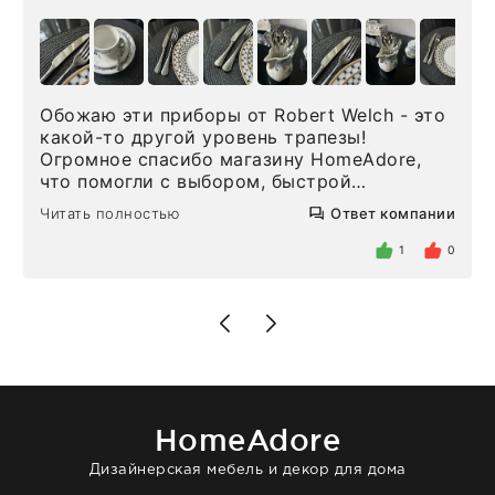
Обожаю эти приборы от Robert Welch - это
какой-то другой уровень трапезы!
Огромное спасибо магазину HomeAdore,
что помогли с выбором, быстрой
доставкой и высоким сервисом. Один раз
Читать полностью
Ответ компании
была здесь лично, забирала чайные ложки,
внутри очень много антикварной посуды,
1
0
столовых приборов и других аксессуаров
для дома. Без покупки точно не уйти.
Позже заказывала остальные приборы -
доставили сдэком на следующий день к
нашему торжеству. Поддержка клиентов
отвечает очень быстро. Взаимодействием
очень довольна. Рекомендую!
HomeAdore
Дизайнерская мебель и декор для дома