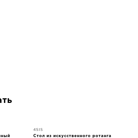
ать
4SIS
нный
Стол из искусственного ротанга