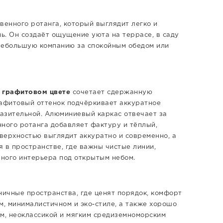
венного ротанга, который выглядит легко и
нь. Он создаёт ощущение уюта на террасе, в саду
 небольшую компанию за спокойным обедом или
в графитовом цвете
сочетает сдержанную
рафитовый оттенок подчёркивает аккуратное
разительной. Алюминиевый каркас отвечает за
нного ротанга добавляет фактуру и тёплый,
верхностью выглядит аккуратно и современно, а
 в пространстве, где важны чистые линии,
ного интерьера под открытым небом.
ичные пространства, где ценят порядок, комфорт
м, минималистичном и эко-стиле, а также хорошо
м, неоклассикой и мягким средиземноморским