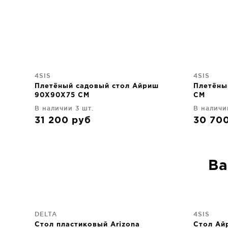
4SIS
4SIS
Плетёный садовый стол Айриш
Плетёны
90X90X75 CM
CM
В наличии 3 шт.
В наличи
31 200
руб
30 70
Ва
DELTA
4SIS
Стол пластиковый Arizona
Стол Ай