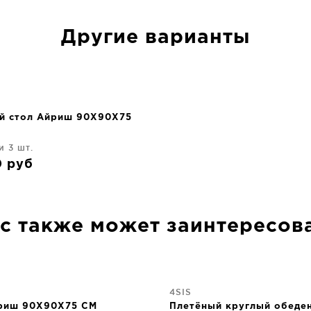
Другие варианты
й стол Айриш 90X90X75
и 3 шт.
0
руб
с также может заинтересов
4SIS
риш 90X90X75 CM
Плетёный круглый обеде