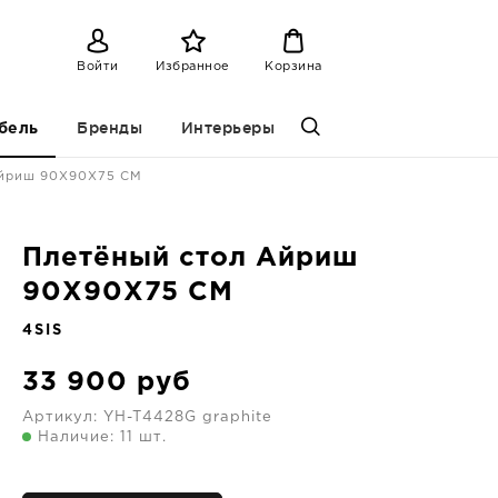
Войти
Избранное
Корзина
Бренды
Интерьеры
бель
Айриш 90X90X75 CM
Плетёный стол Айриш
90X90X75 CM
4SIS
33 900
руб
Артикул:
YH-T4428G graphite
Наличие: 11 шт.