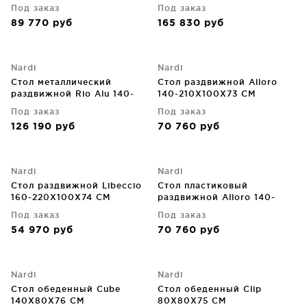
280X100X73 CM
280X100X76 CM
Под заказ
Под заказ
89 770
руб
165 830
руб
Nardi
Nardi
Стол металлический
Стол раздвижной Alloro
раздвижной Rio Alu 140-
140-210X100X73 CM
210X85X76 CM
Под заказ
Под заказ
126 190
руб
70 760
руб
Nardi
Nardi
Стол раздвижной Libeccio
Стол пластиковый
160-220X100X74 CM
раздвижной Alloro 140-
210X100X73 CM
Под заказ
Под заказ
54 970
руб
70 760
руб
Nardi
Nardi
Стол обеденный Cube
Стол обеденный Clip
140X80X76 CM
80X80X75 CM