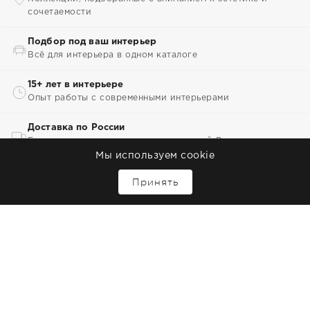
сочетаемости
Подбор под ваш интерьер
Всё для интерьера в одном каталоге
15+ лет в интерьере
Опыт работы с современными интерьерами
Доставка по России
Бережная и надежная доставка по всей России
Мы используем cookie
Комплектация проектов
↑
Принять
Комплектация частных и коммерческих интерьеров
Формат прямоугольного стола в
уличной зоне
Прямоугольные садовые столы Nardi применяют
для террасы, сада, патио и балкона, где важна
рациональная расстановка посадочных мест.