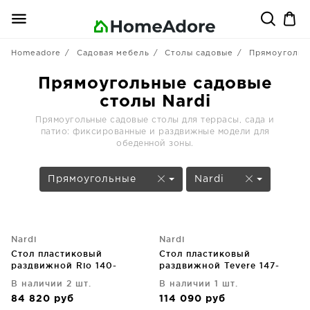
Homeadore
Садовая мебель
Столы садовые
Прямоугольн
Прямоугольные садовые
столы Nardi
Прямоугольные садовые столы для террасы, сада и
патио: фиксированные и раздвижные модели для
обеденной зоны.
Прямоугольные
Nardi
Nardi
Nardi
Стол пластиковый
Стол пластиковый
раздвижной Rio 140-
раздвижной Tevere 147-
210X85X76 CM
211X90X77 CM
В наличии 2 шт.
В наличии 1 шт.
84 820
руб
114 090
руб