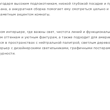
одаря высоким подлокотникам, низкой глубокой посадке и про
на, а аккуратная сборка помогает ему смотреться цельно и а
 заметным акцентом комнаты.
ом интерьере, где важны свет, чистота линий и функционал
м оттенкам и уютным фактурам, а также подходит для америк
ся в пространствах с нейтральной палитрой, светлым дерево
терьер с дизайнерскими светильниками, графичными постерам
урности.