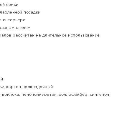
ей семьи
слабленной посадки
в интерьере
разным стилям
иалов рассчитан на длительное использование
ий
ДФ, картон прокладочный
з войлока, пенополиуретан, холлофайбер, синтепон