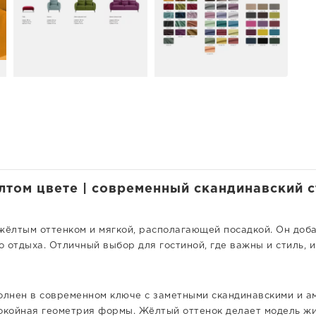
том цвете | современный скандинавский ст
ёлтым оттенком и мягкой, располагающей посадкой. Он добав
 отдыха. Отличный выбор для гостиной, где важны и стиль,
лнен в современном ключе с заметными скандинавскими и ам
покойная геометрия формы. Жёлтый оттенок делает модель ж