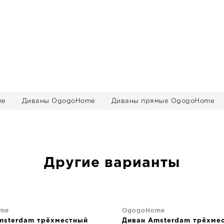
me
Диваны OgogoHome
Диваны прямые OgogoHome
Другие варианты
me
OgogoHome
msterdam трёхместный
Диван Amsterdam трёхме