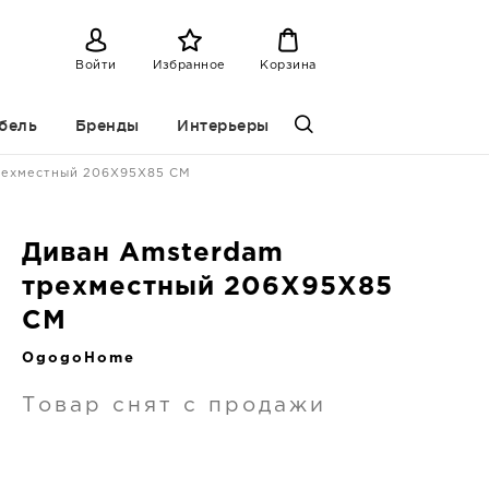
Войти
Избранное
Корзина
бель
Бренды
Интерьеры
рехместный 206X95X85 CM
Диван Amsterdam
трехместный 206X95X85
CM
OgogoHome
Товар снят с продажи