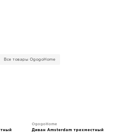
Все товары OgogoHome
OgogoHome
стный
Диван Amsterdam трехместный